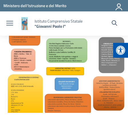
Vai ai contenuti
Vai al menu di navigazione
Vai al footer
Ministero dell'Istruzione e del Merito
Istituto Comprensivo Statale
"Giovanni Paolo I"
Apr