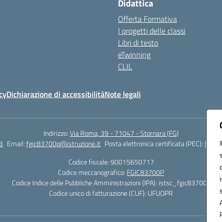
Didattica
Offerta Formativa
I progetti delle classi
Libri di testo
eTwinning
CLIL
cy
Dichiarazione di accessibilità
Note legali
Indirizzo:
Via Roma, 39 - 71047 - Stornara (FG)
3
Email:
fgic83700p@istruzione.it
Posta elettronica certificata (PEC):
FGIC8
Codice fiscale: 90015650717
Codice meccanografico:
FGIC83700P
Codice Indice delle Pubbliche Amministrazioni (IPA): istsc_fgic83700p
Codice unico di fatturazione (CUF): UFUOPR