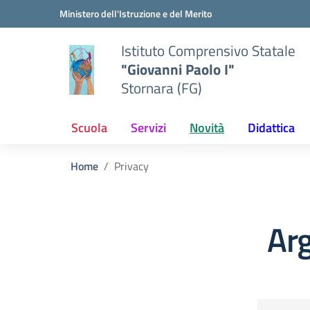
Vai ai contenuti
Vai al menu di navigazione
Vai al footer
Ministero dell'Istruzione e del Merito
Istituto Comprensivo Statale
"Giovanni Paolo I"
Stornara (FG)
Scuola
Servizi
Novità
Didattica
Home
Privacy
Ar