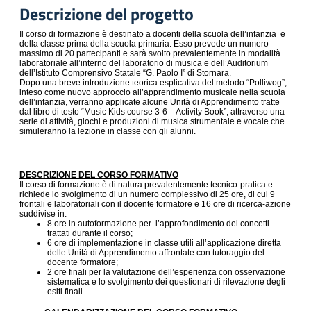
Descrizione del progetto
Il corso di formazione è destinato a docenti della scuola dell’infanzia e
della classe prima della scuola primaria. Esso prevede un numero
massimo di 20 partecipanti e sarà svolto prevalentemente in modalità
laboratoriale all’interno del laboratorio di musica e dell’Auditorium
dell’Istituto Comprensivo Statale “G. Paolo I” di Stornara.
Dopo una breve introduzione teorica esplicativa del metodo “Polliwog”,
inteso come nuovo approccio all’apprendimento musicale nella scuola
dell’infanzia, verranno applicate alcune Unità di Apprendimento tratte
dal libro di testo “Music Kids course 3-6 – Activity Book”, attraverso una
serie di attività, giochi e produzioni di musica strumentale e vocale che
simuleranno la lezione in classe con gli alunni.
DESCRIZIONE DEL CORSO FORMATIVO
Il corso di formazione è di natura prevalentemente tecnico-pratica e
richiede lo svolgimento di un numero complessivo di 25 ore, di cui 9
frontali e laboratoriali con il docente formatore e 16 ore di ricerca-azione
suddivise in:
8 ore in autoformazione per l’approfondimento dei concetti
trattati durante il corso;
6 ore di implementazione in classe utili all’applicazione diretta
delle Unità di Apprendimento affrontate con tutoraggio del
docente formatore;
2 ore finali per la valutazione dell’esperienza con osservazione
sistematica e lo svolgimento dei questionari di rilevazione degli
esiti finali.