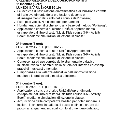
CALENDARIZZAZIONE DEL CORSO FORMATIVO
1° incontro (3 ore)
LUNEDI’ 8 APRILE (ORE 16-19)
Le tecniche di respirazione diaframmatica e di fonazione corretta
utili allo svolgimento della professione docente e
all’insegnamento del canto nella scuola dell’infanzia;
Esempi di vocalizzi e di melodie per bambini;
I fondamenti scientifici che sono alla base del metodo “Polliwog”;
Applicazione concreta di alcune Unità di Apprendimento
estrapolate dal libro di testo “Music Kids course 3-6 – Activity
Book”, mediante simulazioni di lezione in classe;
2° incontro (3 ore):
LUNEDI’ 22 APRILE (ORE 16-19)
Applicazione concreta di altre Unità di Apprendimento
estrapolate dal libro di testo “Music Kids course 3-6 – Activity
Book”, mediante simulazioni di lezione in classe;
Conoscenza ed uso corretto dello strumentario didattico
musicale rivolto ai bambini della scuola dell’infanzia ed esempi
pratici di musica strumentale;
L’importanza e la valenza educativa dell’improvvisazione
mediante la pratica della musica d’insieme;
3° incontro (3 ore):
LUNEDI’ 29 APRILE (ORE 16-19)
Applicazione concreta di altre Unità di Apprendimento
estrapolate dal libro di testo “Music Kids course 3-6 – Activity
Book”, mediante simulazioni di lezione in classe;
Acquisizione delle competenze basilari per poter suonare la
tastiera, la chitarra, la batteria, il basso elettrico e creare dei
piccoli arrangiamenti musicali con lo strumentario didattico;