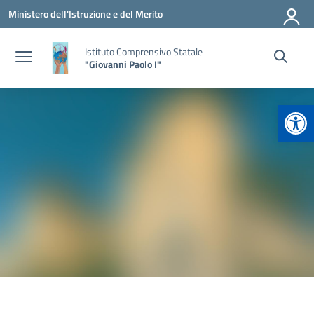
Vai ai contenuti
Vai al menu di navigazione
Vai al footer
Ministero dell'Istruzione e del Merito
Istituto Comprensivo Statale
"Giovanni Paolo I"
Apr