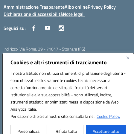
Amministrazione Trasparente
Albo online
Privacy Policy
Dichiarazione di accessibilità
Note legali
Seguici su:
Indirizzo:
Via Roma, 39 - 71047 - Stornara (FG)
Centralino:
0885-431123
Email:
fgic83700p@istruzione.it
Posta elettronica certificata (PEC):
Cookies e altri strumenti di tracciamento
FGIC83700P@pec.istruzione.it
Codice fiscale: 90015650717
Il nostro Istituto non utilizza strumenti di profilazione degli utenti -
Codice meccanografico:
FGIC83700P
sono utilizzati esclusivamente cookies tecnici necessari al
Codice Indice delle Pubbliche Amministrazioni (IPA): istsc_fgic83700p
corretto funzionamento del sito, alla fruibilità dei servizi
Codice unico di fatturazione (CUF): UFUOPR
istituzionali e alla sua accessibilità – sono utilizzati, inoltre,
strumenti statistici anonimizzati messi a disposizione da Web
Analytics Italia.
Hosting & Powered by 3D Solution S.r.l.
Per saperne di più sul nostro sito, consulta la ns.
Cookie Policy.
Concept & Design by Designers Italia
Personalizza
Rifiuta tutto
Accettare tutto