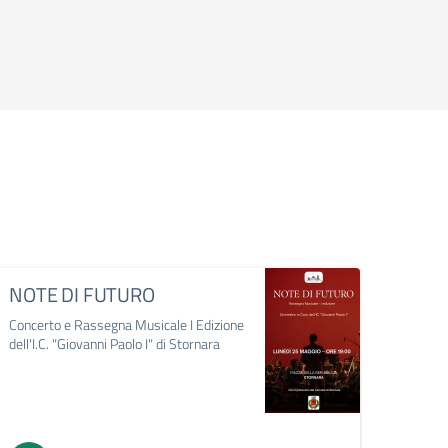
NOTE DI FUTURO
DAN
Concerto e Rassegna Musicale I Edizione
23° ra
dell'I.C. "Giovanni Paolo I" di Stornara
scolast