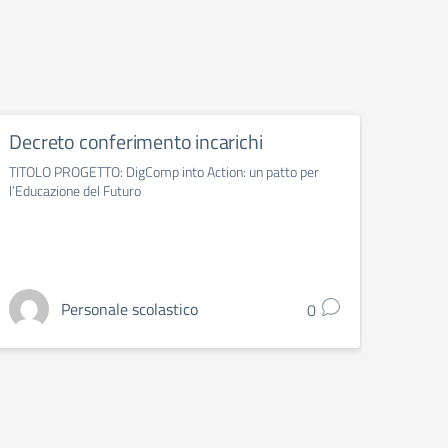
Decreto conferimento incarichi
Decr
defin
TITOLO PROGETTO: DigComp into Action: un patto per
l’Educazione del Futuro
Titolo 
Personale scolastico
0