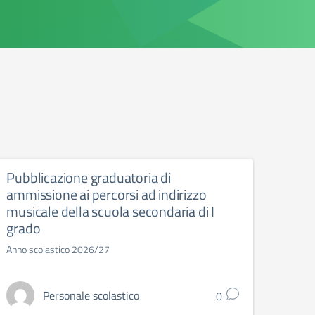
Pubblicazione graduatoria di
Conv
ammissione ai percorsi ad indirizzo
attit
musicale della scuola secondaria di I
Mercol
grado
Auditor
Anno scolastico 2026/27
Personale scolastico
0