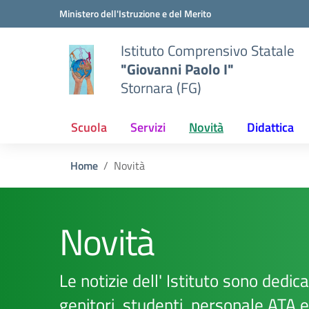
Vai ai contenuti
Vai al menu di navigazione
Vai al footer
Ministero dell'Istruzione e del Merito
Istituto Comprensivo Statale
"Giovanni Paolo I"
Stornara (FG)
Scuola
Servizi
Novità
Didattica
Home
Novità
Novità
Le notizie dell' Istituto sono dedicat
genitori, studenti, personale ATA 