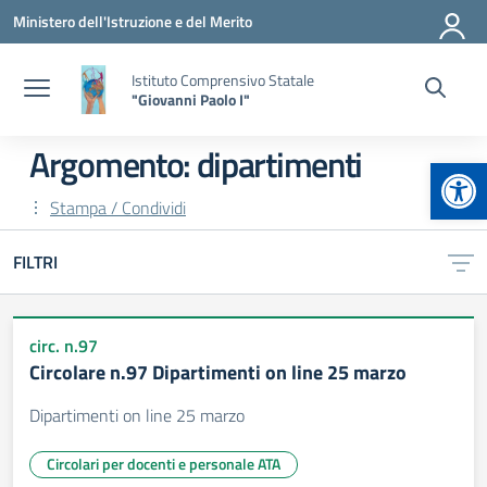
Vai ai contenuti
Vai al menu di navigazione
Vai al footer
Ministero dell'Istruzione e del Merito
Istituto Comprensivo Statale
"Giovanni Paolo I"
Argomento: dipartimenti
Apr
Stampa / Condividi
FILTRI
circ. n.97
Circolare n.97 Dipartimenti on line 25 marzo
Dipartimenti on line 25 marzo
Circolari per docenti e personale ATA