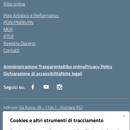
Albo online
Polo Artistico e Performativo
PON/PNRR/PN
MOF
PTOF
Registro Docenti
Contatti
Amministrazione Trasparente
Albo online
Privacy Policy
Dichiarazione di accessibilità
Note legali
Seguici su:
Indirizzo:
Via Roma, 39 - 71047 - Stornara (FG)
Centralino:
0885-431123
Email:
fgic83700p@istruzione.it
Posta elettronica certificata (PEC):
Cookies e altri strumenti di tracciamento
FGIC83700P@pec.istruzione.it