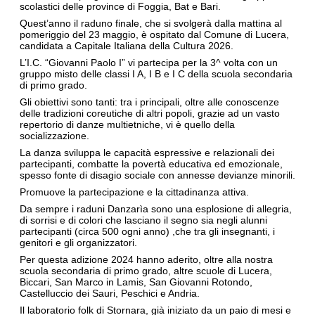
scolastici delle province di Foggia, Bat e Bari.
Quest’anno il raduno finale, che si svolgerà dalla mattina al
pomeriggio del 23 maggio, è ospitato dal Comune di Lucera,
candidata a Capitale Italiana della Cultura 2026.
L’I.C. “Giovanni Paolo I” vi partecipa per la 3^ volta con un
gruppo misto delle classi I A, I B e I C della scuola secondaria
di primo grado.
Gli obiettivi sono tanti: tra i principali, oltre alle conoscenze
delle tradizioni coreutiche di altri popoli, grazie ad un vasto
repertorio di danze multietniche, vi è quello della
socializzazione.
La danza sviluppa le capacità espressive e relazionali dei
partecipanti, combatte la povertà educativa ed emozionale,
spesso fonte di disagio sociale con annesse devianze minorili.
Promuove la partecipazione e la cittadinanza attiva.
Da sempre i raduni Danzarìa sono una esplosione di allegria,
di sorrisi e di colori che lasciano il segno sia negli alunni
partecipanti (circa 500 ogni anno) ,che tra gli insegnanti, i
genitori e gli organizzatori.
Per questa adizione 2024 hanno aderito, oltre alla nostra
scuola secondaria di primo grado, altre scuole di Lucera,
Biccari, San Marco in Lamis, San Giovanni Rotondo,
Castelluccio dei Sauri, Peschici e Andria.
Il laboratorio folk di Stornara, già iniziato da un paio di mesi e