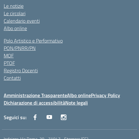
Le notizie
Le circolari
Calendario eventi
Albo online
Polo Artistico e Performativo
PON/PNRR/PN
MOF
PTOF
Registro Docenti
Contatti
Amministrazione Trasparente
Albo online
Privacy Policy
Dichiarazione di accessibilità
Note legali
Seguici su:
Indirizzo:
Via Roma, 39 - 71047 - Stornara (FG)