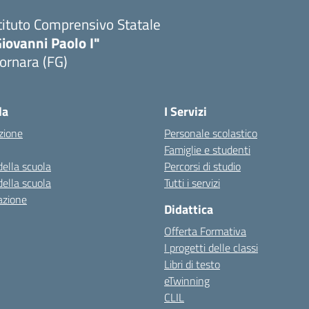
tituto Comprensivo Statale
iovanni Paolo I"
ornara (FG)
Visita la pagina iniziale della scuola
la
I Servizi
zione
Personale scolastico
Famiglie e studenti
della scuola
Percorsi di studio
della scuola
Tutti i servizi
azione
Didattica
Offerta Formativa
I progetti delle classi
Libri di testo
eTwinning
CLIL