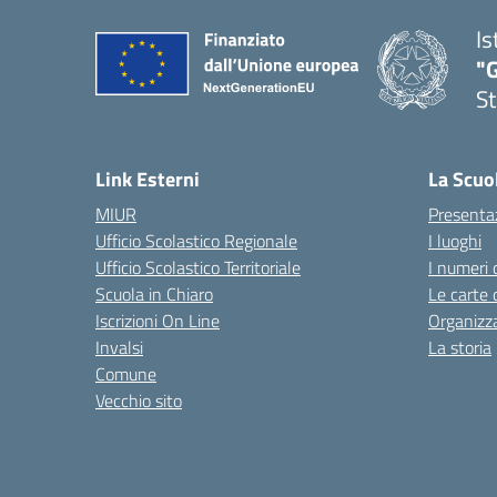
Is
"G
St
— 
Link Esterni
La Scuo
MIUR
Presenta
Ufficio Scolastico Regionale
I luoghi
Ufficio Scolastico Territoriale
I numeri 
Scuola in Chiaro
Le carte 
Iscrizioni On Line
Organizz
Invalsi
La storia
Comune
Vecchio sito