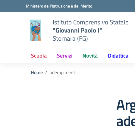
Vai ai contenuti
Vai al menu di navigazione
Vai al footer
Ministero dell'Istruzione e del Merito
Istituto Comprensivo Statale
"Giovanni Paolo I"
Stornara (FG)
Scuola
Servizi
Novità
Didattica
Home
adempimenti
Ar
ad