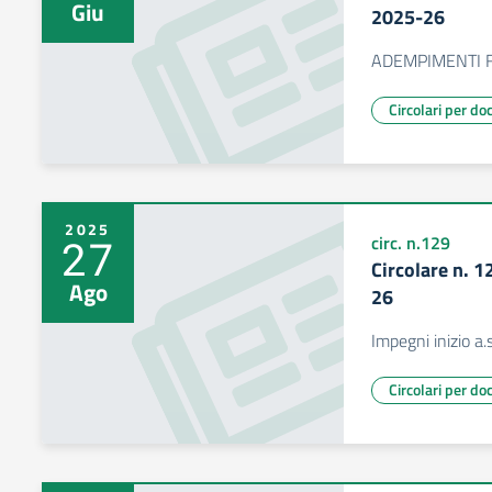
Giu
2025-26
ADEMPIMENTI F
Circolari per do
2025
27
circ. n.129
Circolare n. 1
Ago
26
Impegni inizio a
Circolari per do