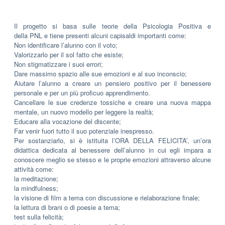
Il progetto si basa sulle teorie della Psicologia Positiva e
della PNL e tiene presenti alcuni capisaldi importanti come:
Non identificare l’alunno con il voto;
Valorizzarlo per il sol fatto che esiste;
Non stigmatizzare i suoi errori;
Dare massimo spazio alle sue emozioni e al suo inconscio;
Aiutare l’alunno a creare un pensiero positivo per il benessere
personale e per un più proficuo apprendimento.
Cancellare le sue credenze tossiche e creare una nuova mappa
mentale, un nuovo modello per leggere la realtà;
Educare alla vocazione del discente;
Far venir fuori tutto il suo potenziale inespresso.
Per sostanziarlo, si è istituita l’ORA DELLA FELICITA’, un’ora
didattica dedicata al benessere dell’alunno in cui egli impara a
conoscere meglio se stesso e le proprie emozioni attraverso alcune
attività come:
la meditazione;
la mindfulness;
la visione di film a tema con discussione e rielaborazione finale;
la lettura di brani o di poesie a tema;
test sulla felicità;