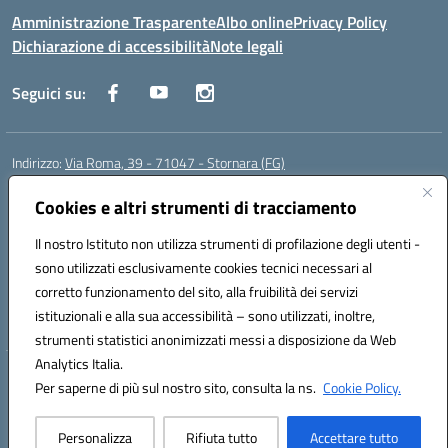
Amministrazione Trasparente
Albo online
Privacy Policy
Dichiarazione di accessibilità
Note legali
Seguici su:
Indirizzo:
Via Roma, 39 - 71047 - Stornara (FG)
Centralino:
0885-431123
Email:
fgic83700p@istruzione.it
Cookies e altri strumenti di tracciamento
Posta elettronica certificata (PEC):
FGIC83700P@pec.istruzione.it
Codice fiscale: 90015650717
Il nostro Istituto non utilizza strumenti di profilazione degli utenti -
Codice meccanografico:
FGIC83700P
sono utilizzati esclusivamente cookies tecnici necessari al
Codice Indice delle Pubbliche Amministrazioni (IPA): istsc_fgic83700p
corretto funzionamento del sito, alla fruibilità dei servizi
Codice unico di fatturazione (CUF): UFUOPR
istituzionali e alla sua accessibilità – sono utilizzati, inoltre,
strumenti statistici anonimizzati messi a disposizione da Web
Analytics Italia.
Hosting & Powered by 3D Solution S.r.l.
Per saperne di più sul nostro sito, consulta la ns.
Cookie Policy.
Concept & Design by Designers Italia
Personalizza
Rifiuta tutto
Accettare tutto