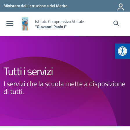
Vai ai contenuti
Vai al menu di navigazione
Vai al footer
Ministero dell'Istruzione e del Merito
Istituto Comprensivo Statale
"Giovanni Paolo I"
Apr
Tutti i servizi
I servizi che la scuola mette a disposizione
di tutti.