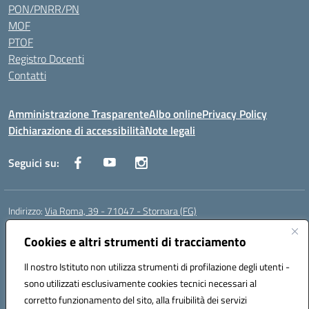
PON/PNRR/PN
MOF
PTOF
Registro Docenti
Contatti
Amministrazione Trasparente
Albo online
Privacy Policy
Dichiarazione di accessibilità
Note legali
Seguici su:
Indirizzo:
Via Roma, 39 - 71047 - Stornara (FG)
Centralino:
0885-431123
Email:
fgic83700p@istruzione.it
Posta elettronica certificata (PEC):
Cookies e altri strumenti di tracciamento
FGIC83700P@pec.istruzione.it
Codice fiscale: 90015650717
Il nostro Istituto non utilizza strumenti di profilazione degli utenti -
Codice meccanografico:
FGIC83700P
sono utilizzati esclusivamente cookies tecnici necessari al
Codice Indice delle Pubbliche Amministrazioni (IPA): istsc_fgic83700p
corretto funzionamento del sito, alla fruibilità dei servizi
Codice unico di fatturazione (CUF): UFUOPR