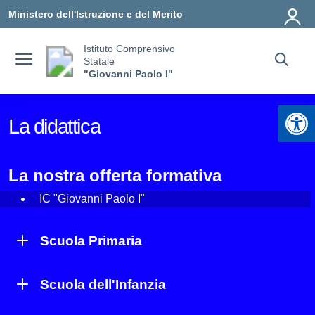
Vai ai contenuti
Vai al menu di navigazione
Vai al footer
Ministero dell'Istruzione e del Merito
Istituto Comprensivo
Statale
"Giovanni Paolo I"
Apr
La didattica
La nostra offerta formativa
IC "Giovanni Paolo I"
Scuola Primaria
Scuola dell'Infanzia