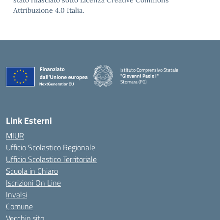
stato rilasciato sotto Licenza Creative Commons
Attribuzione 4.0 Italia.
Istituto Comprensivo Statale
"Giovanni Paolo I"
Stornara (FG)
— Visita la pagina iniziale della scuola
Link Esterni
MIUR
Ufficio Scolastico Regionale
Ufficio Scolastico Territoriale
Scuola in Chiaro
Iscrizioni On Line
Invalsi
Comune
Vecchio sito