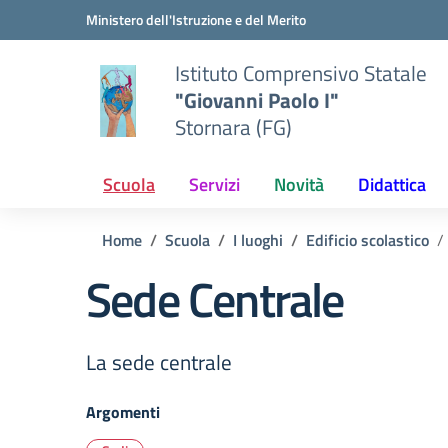
Vai ai contenuti
Vai al menu di navigazione
Vai al footer
Ministero dell'Istruzione e del Merito
Istituto Comprensivo Statale
"Giovanni Paolo I"
Stornara (FG)
Scuola
Servizi
Novità
Didattica
Home
Scuola
I luoghi
Edificio scolastico
Sede Centrale
La sede centrale
Argomenti