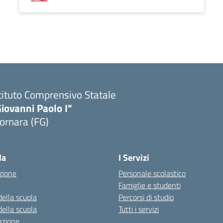
tituto Comprensivo Statale
iovanni Paolo I"
ornara (FG)
Visita la pagina iniziale della scuola
la
I Servizi
zione
Personale scolastico
Famiglie e studenti
della scuola
Percorsi di studio
della scuola
Tutti i servizi
azione