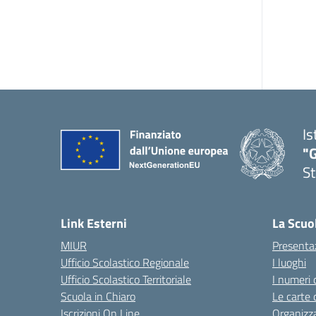
Is
"G
St
— 
Link Esterni
La Scuo
MIUR
Presenta
Ufficio Scolastico Regionale
I luoghi
Ufficio Scolastico Territoriale
I numeri 
Scuola in Chiaro
Le carte 
Iscrizioni On Line
Organizz