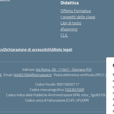
Didattica
Offerta Formativa
I progetti delle classi
Libri di testo
eTwinning
CLIL
cy
Dichiarazione di accessibilità
Note legali
Indirizzo:
Via Roma, 39 - 71047 - Stornara (FG)
3
Email:
fgic83700p@istruzione.it
Posta elettronica certificata (PEC):
FGIC8
Codice fiscale: 90015650717
Codice meccanografico:
FGIC83700P
Codice Indice delle Pubbliche Amministrazioni (IPA): istsc_fgic83700p
Codice unico di fatturazione (CUF): UFUOPR