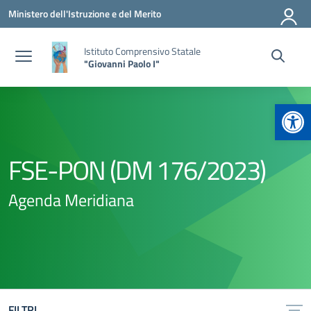
Vai ai contenuti
Vai al menu di navigazione
Vai al footer
Ministero dell'Istruzione e del Merito
Istituto Comprensivo Statale
"Giovanni Paolo I"
Apr
FSE-PON (DM 176/2023)
Agenda Meridiana
FILTRI