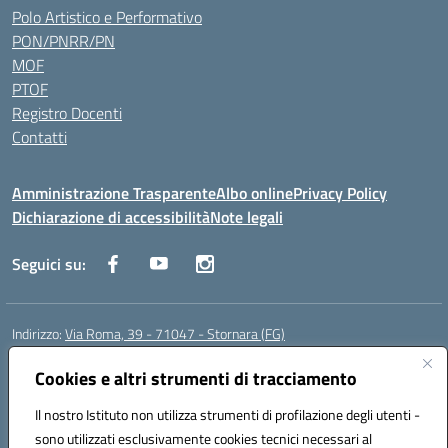
Polo Artistico e Performativo
PON/PNRR/PN
MOF
PTOF
Registro Docenti
Contatti
Amministrazione Trasparente
Albo online
Privacy Policy
Dichiarazione di accessibilità
Note legali
Seguici su:
Indirizzo:
Via Roma, 39 - 71047 - Stornara (FG)
Centralino:
0885-431123
Email:
fgic83700p@istruzione.it
Posta elettronica certificata (PEC):
Cookies e altri strumenti di tracciamento
FGIC83700P@pec.istruzione.it
Codice fiscale: 90015650717
Il nostro Istituto non utilizza strumenti di profilazione degli utenti -
Codice meccanografico:
FGIC83700P
sono utilizzati esclusivamente cookies tecnici necessari al