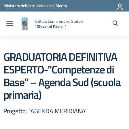
Vai ai contenuti
Vai al menu di navigazione
Vai al footer
Ministero dell'Istruzione e del Merito
Istituto Comprensivo Statale
"Giovanni Paolo I"
GRADUATORIA DEFINITIVA
ESPERTO-”Competenze di
Base” – Agenda Sud (scuola
primaria)
Progetto: “AGENDA MERIDIANA”