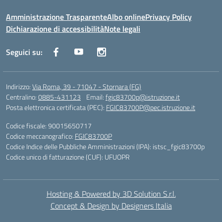
Amministrazione Trasparente
Albo online
Privacy Policy
Dichiarazione di accessibilità
Note legali
Seguici su:
Indirizzo:
Via Roma, 39 - 71047 - Stornara (FG)
Centralino:
0885-431123
Email:
fgic83700p@istruzione.it
Posta elettronica certificata (PEC):
FGIC83700P@pec.istruzione.it
Codice fiscale: 90015650717
Codice meccanografico:
FGIC83700P
Codice Indice delle Pubbliche Amministrazioni (IPA): istsc_fgic83700p
Codice unico di fatturazione (CUF): UFUOPR
Hosting & Powered by 3D Solution S.r.l.
Concept & Design by Designers Italia