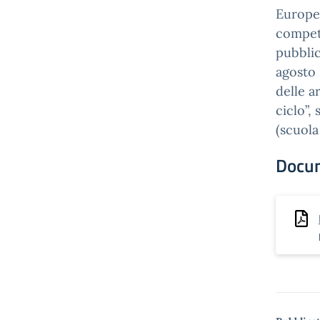
Europei
compet
pubblic
agosto 
delle a
ciclo”,
(scuola
Docu