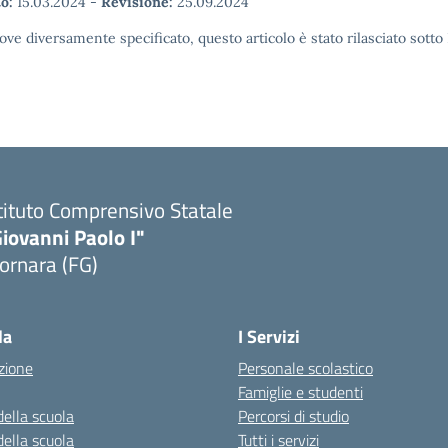
o:
15.03.2024
-
Revisione:
25.09.2024
ove diversamente specificato, questo articolo è stato rilasciato sott
tituto Comprensivo Statale
iovanni Paolo I"
ornara (FG)
Visita la pagina iniziale della scuola
la
I Servizi
zione
Personale scolastico
Famiglie e studenti
della scuola
Percorsi di studio
della scuola
Tutti i servizi