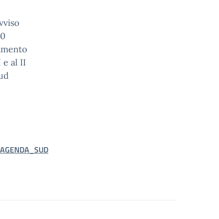
vviso
30
iamento
e al II
Sud
_AGENDA_SUD