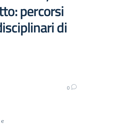
to: percorsi
sciplinari di
0
 e