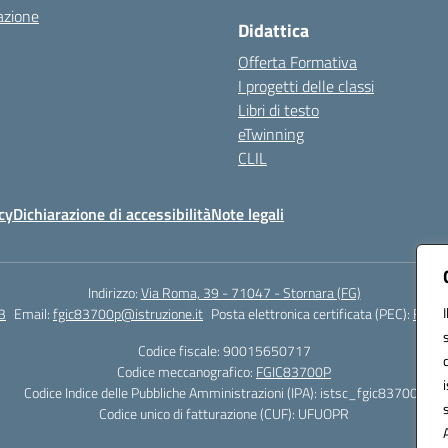
azione
Didattica
Offerta Formativa
I progetti delle classi
Libri di testo
eTwinning
CLIL
cy
Dichiarazione di accessibilità
Note legali
Indirizzo:
Via Roma, 39 - 71047 - Stornara (FG)
3
Email:
fgic83700p@istruzione.it
Posta elettronica certificata (PEC):
FGIC8
Codice fiscale: 90015650717
Codice meccanografico:
FGIC83700P
Codice Indice delle Pubbliche Amministrazioni (IPA): istsc_fgic83700p
Codice unico di fatturazione (CUF): UFUOPR