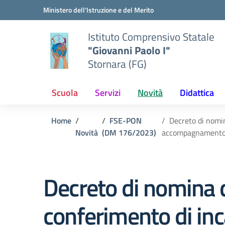
Vai ai contenuti
Vai al menu di navigazione
Vai al footer
Ministero dell'Istruzione e del Merito
Istituto Comprensivo Statale
"Giovanni Paolo I"
Stornara (FG)
Scuola
Servizi
Novità
Didattica
Home
FSE-PON
Decreto di nomin
Novità
(DM 176/2023)
accompagnamento av
Decreto di nomina d
conferimento di inca