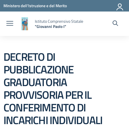
Vai ai contenuti
Vai al menu di navigazione
Vai al footer
Ministero dell'Istruzione e del Merito
Istituto Comprensivo Statale
"Giovanni Paolo I"
DECRETO DI
PUBBLICAZIONE
GRADUATORIA
PROVVISORIA PER IL
CONFERIMENTO DI
INCARICHI INDIVIDUALI