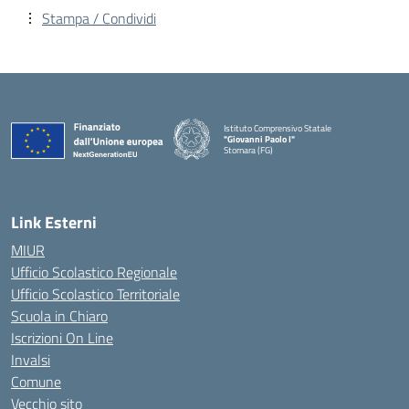
Stampa / Condividi
Istituto Comprensivo Statale
"Giovanni Paolo I"
Stornara (FG)
— Visita la pagina iniziale della scuola
Link Esterni
MIUR
Ufficio Scolastico Regionale
Ufficio Scolastico Territoriale
Scuola in Chiaro
Iscrizioni On Line
Invalsi
Comune
Vecchio sito