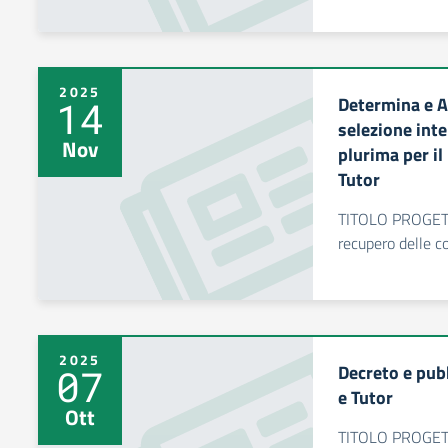
2025
Determina e A
14
selezione int
Nov
plurima per il
Tutor
TITOLO PROGET
recupero delle c
2025
Decreto e pub
07
e Tutor
Ott
TITOLO PROGET