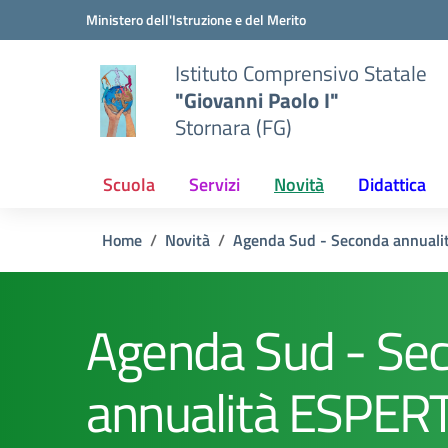
Vai ai contenuti
Vai al menu di navigazione
Vai al footer
Ministero dell'Istruzione e del Merito
Istituto Comprensivo Statale
"Giovanni Paolo I"
Stornara (FG)
Scuola
Servizi
Novità
Didattica
Home
Novità
Agenda Sud - Seconda annuali
Agenda Sud - Se
annualità ESPERT