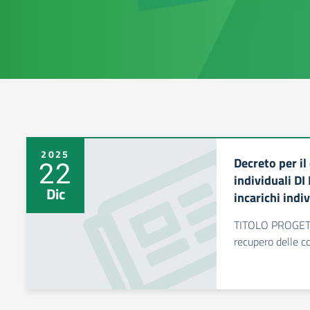
2025
Decreto per il
22
individuali D
Dic
incarichi ind
TITOLO PROGET
recupero delle c