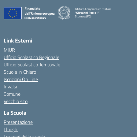
Istituto Comprensivo Statale
"Giovanni Paolo I"
Stornara (FG)
— Visita la pagina iniziale della scuola
Link Esterni
MIUR
Ufficio Scolastico Regionale
Ufficio Scolastico Territoriale
Scuola in Chiaro
Iscrizioni On Line
Invalsi
Comune
Vecchio sito
La Scuola
Presentazione
I luoghi
I numeri della scuola