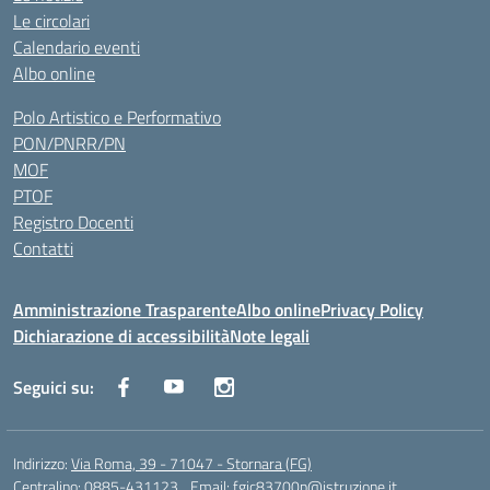
Le circolari
Calendario eventi
Albo online
Polo Artistico e Performativo
PON/PNRR/PN
MOF
PTOF
Registro Docenti
Contatti
Amministrazione Trasparente
Albo online
Privacy Policy
Dichiarazione di accessibilità
Note legali
Seguici su:
Indirizzo:
Via Roma, 39 - 71047 - Stornara (FG)
Centralino:
0885-431123
Email:
fgic83700p@istruzione.it