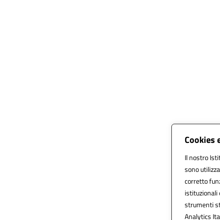
Cookies e
Il nostro Ist
sono utilizz
corretto funz
istituzionali
strumenti st
Analytics Ita