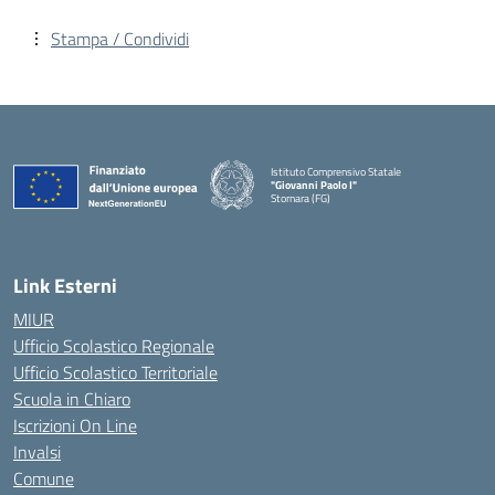
Stampa / Condividi
Istituto Comprensivo Statale
"Giovanni Paolo I"
Stornara (FG)
— Visita la pagina iniziale della scuola
Link Esterni
MIUR
Ufficio Scolastico Regionale
Ufficio Scolastico Territoriale
Scuola in Chiaro
Iscrizioni On Line
Invalsi
Comune