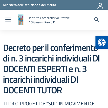
Vai ai contenuti
Vai al menu di navigazione
Vai al footer
Ministero dell'Istruzione e del Merito
Istituto Comprensivo Statale
"Giovanni Paolo I"
Apr
Decreto per il conferimento
di n. 3 incarichi individuali DI
DOCENTI ESPERTI e n. 3
incarichi individuali DI
DOCENTI TUTOR
TITOLO PROGETTO: "SUD IN MOVIMENTO: