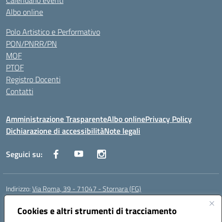
Calendario eventi
Albo online
Polo Artistico e Performativo
PON/PNRR/PN
MOF
PTOF
Registro Docenti
Contatti
Amministrazione Trasparente
Albo online
Privacy Policy
Dichiarazione di accessibilità
Note legali
Seguici su:
Indirizzo:
Via Roma, 39 - 71047 - Stornara (FG)
Centralino:
0885-431123
Email:
fgic83700p@istruzione.it
Posta elettronica certificata (PEC):
Cookies e altri strumenti di tracciamento
FGIC83700P@pec.istruzione.it