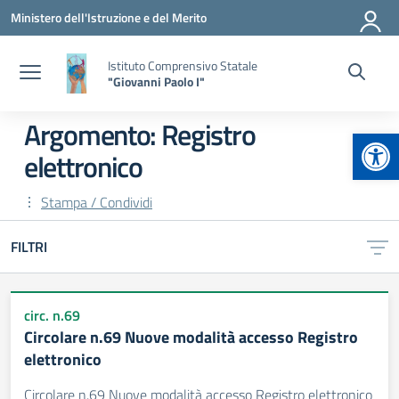
Vai ai contenuti
Vai al menu di navigazione
Vai al footer
Ministero dell'Istruzione e del Merito
Istituto Comprensivo Statale
"Giovanni Paolo I"
Argomento: Registro
Apr
elettronico
Stampa / Condividi
FILTRI
circ. n.69
Circolare n.69 Nuove modalità accesso Registro
elettronico
Circolare n.69 Nuove modalità accesso Registro elettronico