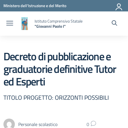
Vai ai contenuti
Vai al menu di navigazione
Vai al footer
Ministero dell'Istruzione e del Merito
Istituto Comprensivo Statale
"Giovanni Paolo I"
Decreto di pubblicazione e
graduatorie definitive Tutor
ed Esperti
TITOLO PROGETTO: ORIZZONTI POSSIBILI
Personale scolastico
0