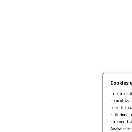
Cookies e
Il nostro Ist
sono utilizz
corretto funz
istituzionali 
strumenti st
Analytics Ital