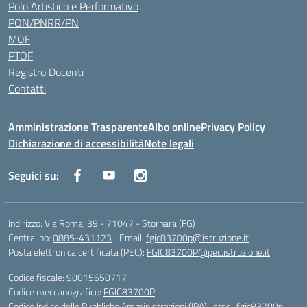
Polo Artistico e Performativo
PON/PNRR/PN
MOF
PTOF
Registro Docenti
Contatti
Amministrazione Trasparente
Albo online
Privacy Policy
Dichiarazione di accessibilità
Note legali
Seguici su:
Indirizzo:
Via Roma, 39 - 71047 - Stornara (FG)
Centralino:
0885-431123
Email:
fgic83700p@istruzione.it
Posta elettronica certificata (PEC):
FGIC83700P@pec.istruzione.it
Codice fiscale: 90015650717
Codice meccanografico:
FGIC83700P
Codice Indice delle Pubbliche Amministrazioni (IPA): istsc_fgic83700p