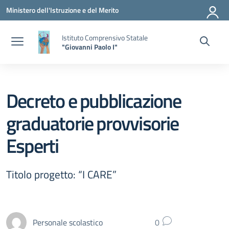
Vai ai contenuti
Vai al menu di navigazione
Vai al footer
Ministero dell'Istruzione e del Merito
Istituto Comprensivo Statale
"Giovanni Paolo I"
Decreto e pubblicazione
graduatorie provvisorie
Esperti
Titolo progetto: “I CARE”
Personale scolastico
0