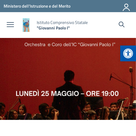
Vai ai contenuti
Vai al menu di navigazione
Vai al footer
Ministero dell'Istruzione e del Merito
Istituto Comprensivo Statale
"Giovanni Paolo I"
Apr