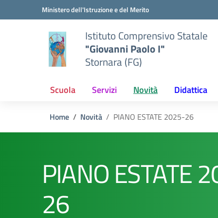
Vai ai contenuti
Vai al menu di navigazione
Vai al footer
Ministero dell'Istruzione e del Merito
Istituto Comprensivo Statale
"Giovanni Paolo I"
Stornara (FG)
Scuola
Servizi
Novità
Didattica
Home
Novità
PIANO ESTATE 2025-26
PIANO ESTATE 2
26