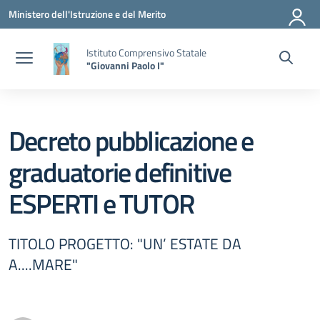
Vai ai contenuti
Vai al menu di navigazione
Vai al footer
Ministero dell'Istruzione e del Merito
Istituto Comprensivo Statale
"Giovanni Paolo I"
Decreto pubblicazione e
graduatorie definitive
ESPERTI e TUTOR
TITOLO PROGETTO: "UN’ ESTATE DA
A....MARE"