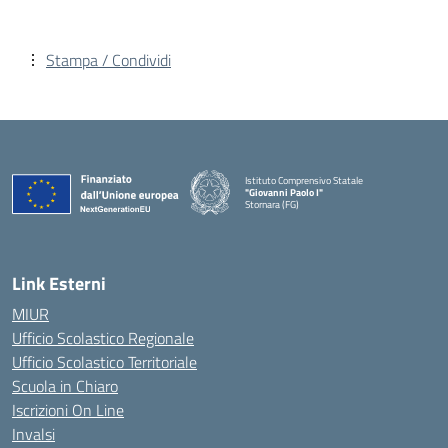
Stampa / Condividi
Istituto Comprensivo Statale
"Giovanni Paolo I"
Stornara (FG)
— Visita la pagina iniziale della scuola
Link Esterni
MIUR
Ufficio Scolastico Regionale
Ufficio Scolastico Territoriale
Scuola in Chiaro
Iscrizioni On Line
Invalsi