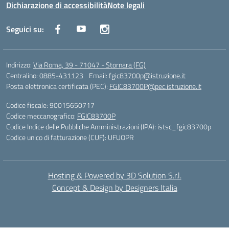
Dichiarazione di accessibilità
Note legali
Seguici su:
Indirizzo:
Via Roma, 39 - 71047 - Stornara (FG)
Centralino:
0885-431123
Email:
fgic83700p@istruzione.it
Posta elettronica certificata (PEC):
FGIC83700P@pec.istruzione.it
Codice fiscale: 90015650717
Codice meccanografico:
FGIC83700P
Codice Indice delle Pubbliche Amministrazioni (IPA): istsc_fgic83700p
Codice unico di fatturazione (CUF): UFUOPR
Hosting & Powered by 3D Solution S.r.l.
Concept & Design by Designers Italia