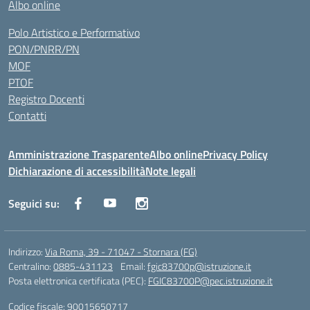
Albo online
Polo Artistico e Performativo
PON/PNRR/PN
MOF
PTOF
Registro Docenti
Contatti
Amministrazione Trasparente
Albo online
Privacy Policy
Dichiarazione di accessibilità
Note legali
Seguici su:
Indirizzo:
Via Roma, 39 - 71047 - Stornara (FG)
Centralino:
0885-431123
Email:
fgic83700p@istruzione.it
Posta elettronica certificata (PEC):
FGIC83700P@pec.istruzione.it
Codice fiscale: 90015650717