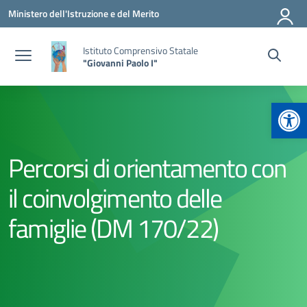
Vai ai contenuti
Vai al menu di navigazione
Vai al footer
Ministero dell'Istruzione e del Merito
Istituto Comprensivo Statale
"Giovanni Paolo I"
Apr
Percorsi di orientamento con
il coinvolgimento delle
famiglie (DM 170/22)