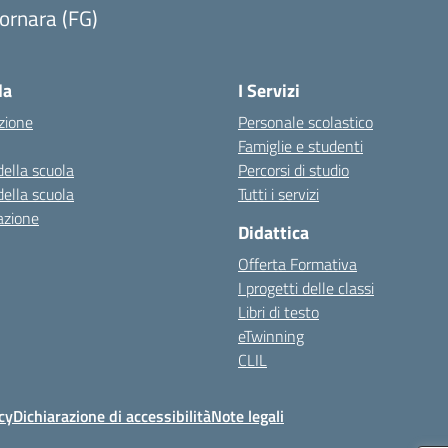
ornara (FG)
Visita la pagina iniziale della scuola
la
I Servizi
zione
Personale scolastico
Famiglie e studenti
della scuola
Percorsi di studio
della scuola
Tutti i servizi
azione
Didattica
Offerta Formativa
I progetti delle classi
Libri di testo
eTwinning
CLIL
cy
Dichiarazione di accessibilità
Note legali