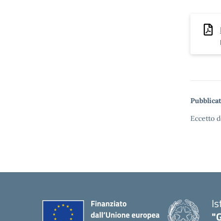
Pubblicat
Eccetto d
Is
"G