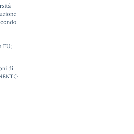
sità –
duzione
secondo
n EU;
oni di
TAMENTO