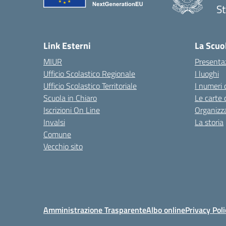
St
— 
Link Esterni
La Scuo
MIUR
Presenta
Ufficio Scolastico Regionale
I luoghi
Ufficio Scolastico Territoriale
I numeri 
Scuola in Chiaro
Le carte 
Iscrizioni On Line
Organizz
Invalsi
La storia
Comune
Vecchio sito
Amministrazione Trasparente
Albo online
Privacy Poli