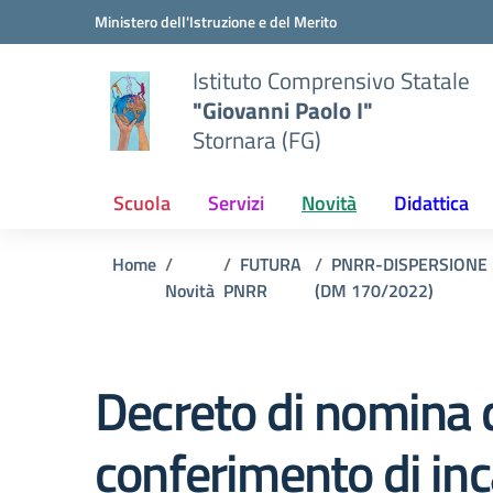
Vai ai contenuti
Vai al menu di navigazione
Vai al footer
Ministero dell'Istruzione e del Merito
Istituto Comprensivo Statale
"Giovanni Paolo I"
Stornara (FG)
Scuola
Servizi
Novità
Didattica
Home
FUTURA
PNRR-DISPERSIONE
Novità
PNRR
(DM 170/2022)
Decreto di nomina d
conferimento di inc