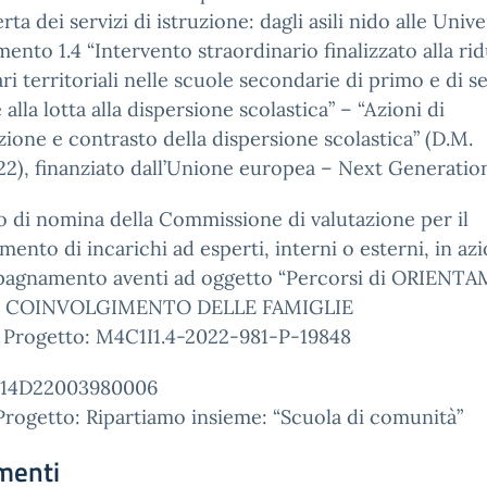
erta dei servizi di istruzione: dagli asili nido alle Univer
mento 1.4 “Intervento straordinario finalizzato alla ri
ari territoriali nelle scuole secondarie di primo e di 
 alla lotta alla dispersione scolastica” – “Azioni di
ione e contrasto della dispersione scolastica” (D.M.
2), finanziato dall’Unione europea – Next Generatio
 di nomina della Commissione di valutazione per il
mento di incarichi ad esperti, interni o esterni, in azi
agnamento aventi ad oggetto “Percorsi di ORIEN
L COINVOLGIMENTO DELLE FAMIGLIE
 Progetto: M4C1I1.4-2022-981-P-19848
H14D22003980006
Progetto: Ripartiamo insieme: “Scuola di comunità”
menti