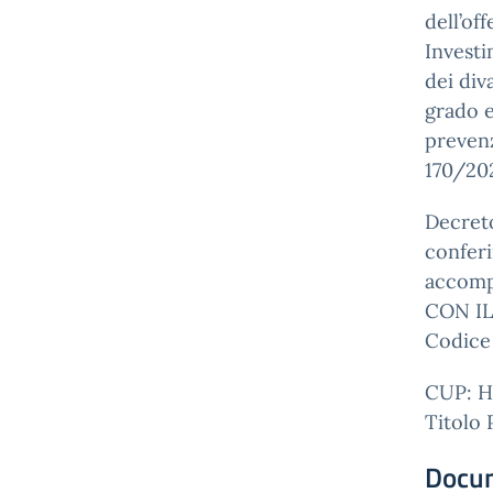
dell’off
Investi
dei div
grado e
prevenz
170/202
Decreto
conferi
accomp
CON I
Codice
CUP: 
Titolo 
Docu