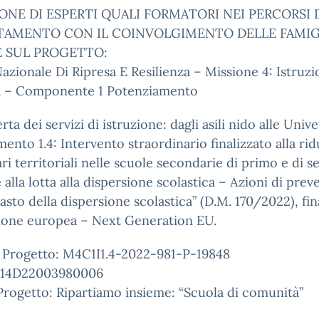
ONE DI ESPERTI QUALI FORMATORI NEI PERCORSI 
TAMENTO CON IL COINVOLGIMENTO DELLE FAMIG
E SUL PROGETTO:
azionale Di Ripresa E Resilienza – Missione 4: Istruz
a – Componente 1 Potenziamento
erta dei servizi di istruzione: dagli asili nido alle Univer
mento 1.4: Intervento straordinario finalizzato alla ri
ari territoriali nelle scuole secondarie di primo e di 
 alla lotta alla dispersione scolastica – Azioni di pre
asto della dispersione scolastica” (D.M. 170/2022), fi
nione europea – Next Generation EU.
 Progetto: M4C1I1.4-2022-981-P-19848
H14D22003980006
Progetto: Ripartiamo insieme: “Scuola di comunità”