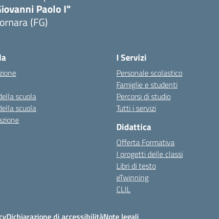
iovanni Paolo I"
ornara (FG)
Visita la pagina iniziale della scuola
la
I Servizi
zione
Personale scolastico
Famiglie e studenti
della scuola
Percorsi di studio
della scuola
Tutti i servizi
azione
Didattica
Offerta Formativa
I progetti delle classi
Libri di testo
eTwinning
CLIL
cy
Dichiarazione di accessibilità
Note legali