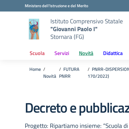
Vai ai contenuti
Vai al menu di navigazione
Vai al footer
Ministero dell'Istruzione e del Merito
Istituto Comprensivo Statale
"Giovanni Paolo I"
Stornara (FG)
Scuola
Servizi
Novità
Didattica
Home
FUTURA
PNRR-DISPERSIO
Novità
PNRR
170/2022)
Decreto e pubblicaz
Progetto: Ripartiamo insieme: “Scuola d