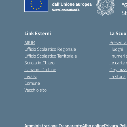
"G
St
— 
Link Esterni
La Scuo
MIUR
Presenta
Ufficio Scolastico Regionale
I luoghi
Ufficio Scolastico Territoriale
I numeri 
Scuola in Chiaro
Le carte 
Iscrizioni On Line
Organizz
Invalsi
La storia
Comune
Vecchio sito
Amministrazione Trasparente
Albo online
Privacy Poli