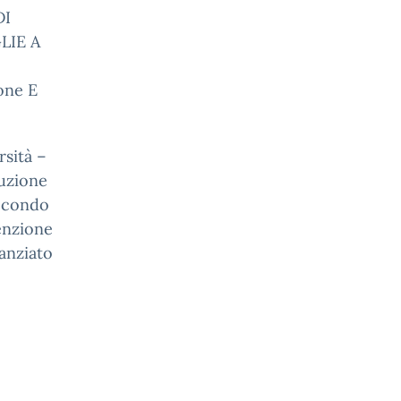
DI
LIE A
ione E
sità –
duzione
secondo
venzione
nanziato