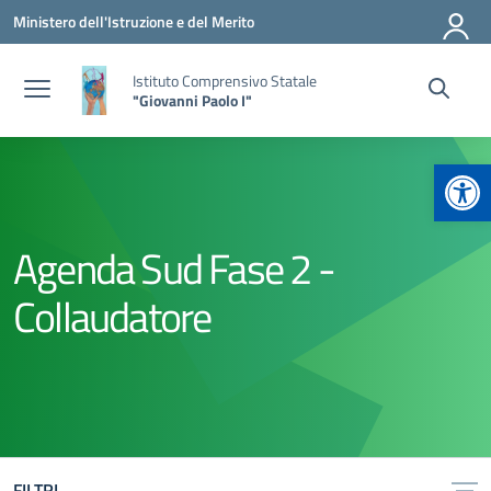
Vai ai contenuti
Vai al menu di navigazione
Vai al footer
Ministero dell'Istruzione e del Merito
Istituto Comprensivo Statale
"Giovanni Paolo I"
Apr
Agenda Sud Fase 2 -
Collaudatore
FILTRI