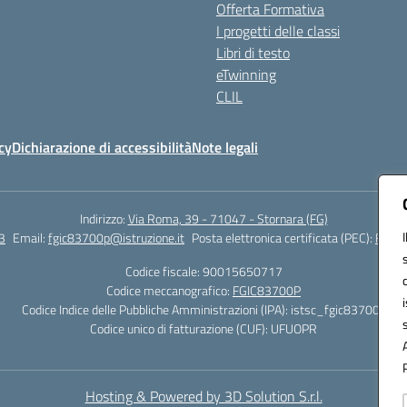
Offerta Formativa
I progetti delle classi
Libri di testo
eTwinning
CLIL
cy
Dichiarazione di accessibilità
Note legali
Indirizzo:
Via Roma, 39 - 71047 - Stornara (FG)
3
Email:
fgic83700p@istruzione.it
Posta elettronica certificata (PEC):
FGIC8
Codice fiscale: 90015650717
Codice meccanografico:
FGIC83700P
Codice Indice delle Pubbliche Amministrazioni (IPA): istsc_fgic83700p
Codice unico di fatturazione (CUF): UFUOPR
Hosting & Powered by 3D Solution S.r.l.