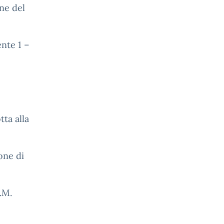
ne del
nte 1 –
tta alla
one di
.M.