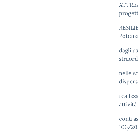
ATTREZ
proget
RESILI
Potenzi
dagli a
straord
nelle s
dispers
realizz
attivit
contras
106/20