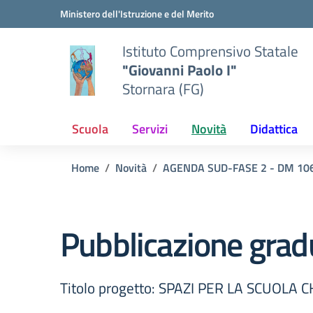
Vai ai contenuti
Vai al menu di navigazione
Vai al footer
Ministero dell'Istruzione e del Merito
Istituto Comprensivo Statale
"Giovanni Paolo I"
Stornara (FG)
Scuola
Servizi
Novità
Didattica
Home
Novità
AGENDA SUD-FASE 2 - DM 10
Pubblicazione gradu
Titolo progetto: SPAZI PER LA SCUOLA 