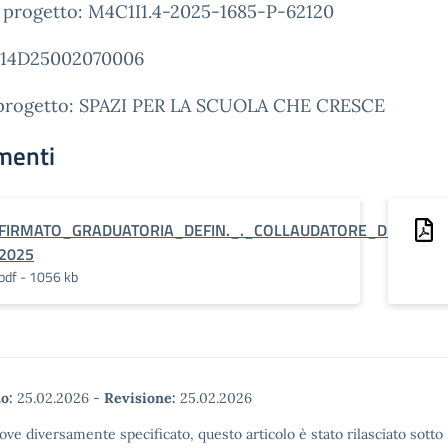
 progetto: M4C1I1.4-2025-1685-P-62120
14D25002070006
 progetto: SPAZI PER LA SCUOLA CHE CRESCE
menti
FIRMATO_GRADUATORIA_DEFIN._._COLLAUDATORE_DM_106-
2025
pdf - 1056 kb
o:
25.02.2026
-
Revisione:
25.02.2026
ove diversamente specificato, questo articolo è stato rilasciato sott