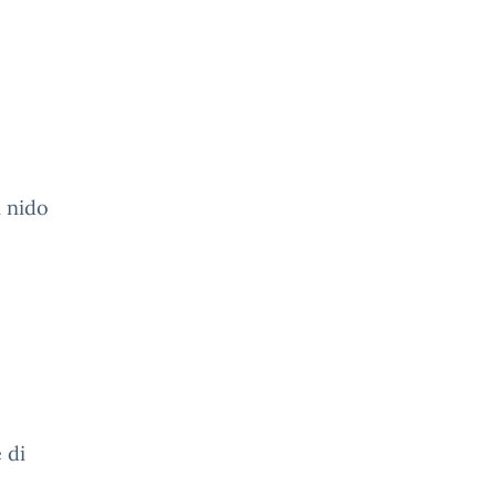
i nido
 di