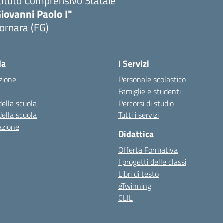
tituto Comprensivo Statale
iovanni Paolo I"
ornara (FG)
Visita la pagina iniziale della scuola
la
I Servizi
zione
Personale scolastico
Famiglie e studenti
della scuola
Percorsi di studio
della scuola
Tutti i servizi
azione
Didattica
Offerta Formativa
I progetti delle classi
Libri di testo
eTwinning
CLIL