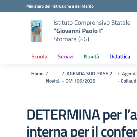
Vai ai contenuti
Vai al menu di navigazione
Vai al footer
Ministero dell'Istruzione e del Merito
Istituto Comprensivo Statale
"Giovanni Paolo I"
Stornara (FG)
Scuola
Servizi
Novità
Didattica
Home
AGENDA SUD-FASE 2
Agenda
Novità
- DM 106/2025
- Collaud
DETERMINA per l’av
interna per il conf