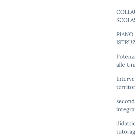
COLLA
SCOLAST
PIANO 
ISTRUZ
Potenzi
alle Un
Interve
territo
secondo
integra
didatti
tutorag