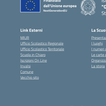
Is
"G
St
— 
Link Esterni
La Scuo
MIUR
Presenta
Ufficio Scolastico Regionale
I luoghi
Ufficio Scolastico Territoriale
I numeri 
Scuola in Chiaro
Le carte 
Iscrizioni On Line
Organizz
Invalsi
La storia
Comune
Vecchio sito