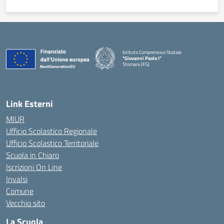
Istituto Comprensivo Statale
"Giovanni Paolo I"
Stornara (FG)
— Visita la pagina iniziale della scuola
Link Esterni
MIUR
Ufficio Scolastico Regionale
Ufficio Scolastico Territoriale
Scuola in Chiaro
Iscrizioni On Line
Invalsi
Comune
Vecchio sito
La Scuola