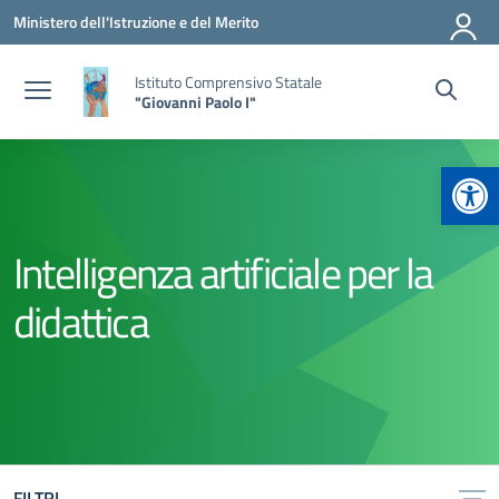
Vai ai contenuti
Vai al menu di navigazione
Vai al footer
Ministero dell'Istruzione e del Merito
Istituto Comprensivo Statale
"Giovanni Paolo I"
Apr
Intelligenza artificiale per la
didattica
FILTRI