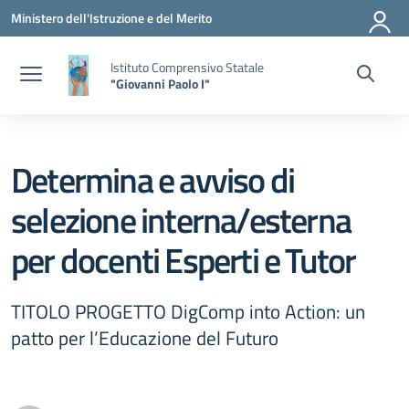
Vai ai contenuti
Vai al menu di navigazione
Vai al footer
Ministero dell'Istruzione e del Merito
Istituto Comprensivo Statale
"Giovanni Paolo I"
Determina e avviso di
selezione interna/esterna
per docenti Esperti e Tutor
TITOLO PROGETTO DigComp into Action: un
patto per l’Educazione del Futuro