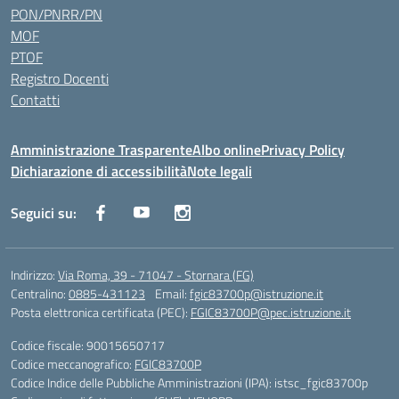
PON/PNRR/PN
MOF
PTOF
Registro Docenti
Contatti
Amministrazione Trasparente
Albo online
Privacy Policy
Dichiarazione di accessibilità
Note legali
Seguici su:
Indirizzo:
Via Roma, 39 - 71047 - Stornara (FG)
Centralino:
0885-431123
Email:
fgic83700p@istruzione.it
Posta elettronica certificata (PEC):
FGIC83700P@pec.istruzione.it
Codice fiscale: 90015650717
Codice meccanografico:
FGIC83700P
Codice Indice delle Pubbliche Amministrazioni (IPA): istsc_fgic83700p