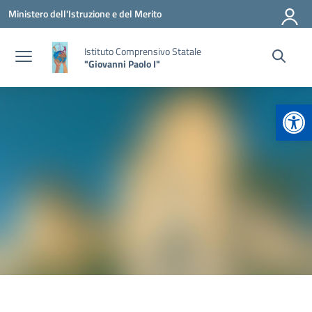
Vai ai contenuti
Vai al menu di navigazione
Vai al footer
Ministero dell'Istruzione e del Merito
Istituto Comprensivo Statale
"Giovanni Paolo I"
Apr