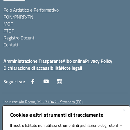
Polo Artistico e Performativo
PON/PNRR/PN
MOF
PTOF
Registro Docenti
Contatti
Amministrazione Trasparente
Albo online
Privacy Policy
Dichiarazione di accessibilità
Note legali
Seguici su:
Indirizzo:
Via Roma, 39 - 71047 - Stornara (FG)
Centralino:
0885-431123
Email:
fgic83700p@istruzione.it
Posta elettronica certificata (PEC):
Cookies e altri strumenti di tracciamento
FGIC83700P@pec.istruzione.it
Codice fiscale: 90015650717
Il nostro Istituto non utilizza strumenti di profilazione degli utenti -