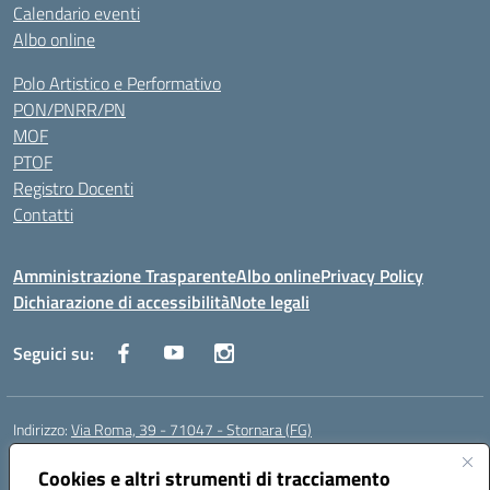
Calendario eventi
Albo online
Polo Artistico e Performativo
PON/PNRR/PN
MOF
PTOF
Registro Docenti
Contatti
Amministrazione Trasparente
Albo online
Privacy Policy
Dichiarazione di accessibilità
Note legali
Seguici su:
Indirizzo:
Via Roma, 39 - 71047 - Stornara (FG)
Centralino:
0885-431123
Email:
fgic83700p@istruzione.it
Posta elettronica certificata (PEC):
Cookies e altri strumenti di tracciamento
FGIC83700P@pec.istruzione.it