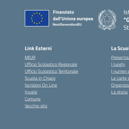
Is
"G
St
— 
Link Esterni
La Scuo
MIUR
Presenta
Ufficio Scolastico Regionale
I luoghi
Ufficio Scolastico Territoriale
I numeri 
Scuola in Chiaro
Le carte 
Iscrizioni On Line
Organizz
Invalsi
La storia
Comune
Vecchio sito