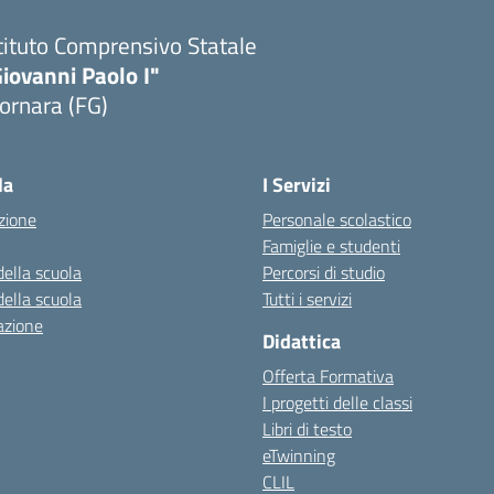
tituto Comprensivo Statale
iovanni Paolo I"
ornara (FG)
Visita la pagina iniziale della scuola
la
I Servizi
zione
Personale scolastico
Famiglie e studenti
della scuola
Percorsi di studio
della scuola
Tutti i servizi
azione
Didattica
Offerta Formativa
I progetti delle classi
Libri di testo
eTwinning
CLIL