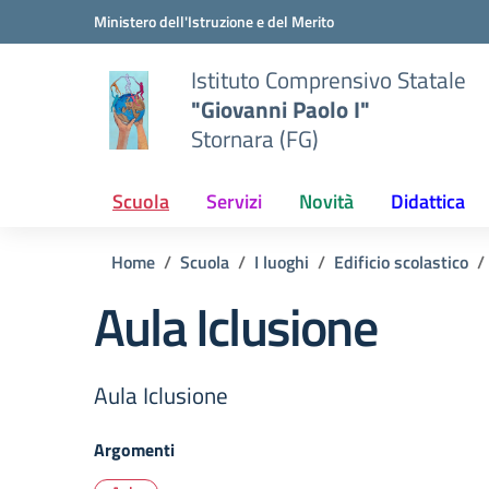
Vai ai contenuti
Vai al menu di navigazione
Vai al footer
Ministero dell'Istruzione e del Merito
Istituto Comprensivo Statale
"Giovanni Paolo I"
Stornara (FG)
Scuola
Servizi
Novità
Didattica
Home
Scuola
I luoghi
Edificio scolastico
Aula Iclusione
Aula Iclusione
Argomenti