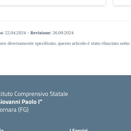
o:
22.04.2024
-
Revisione:
26.09.2024
ove diversamente specificato, questo articolo è stato rilasciato sott
tituto Comprensivo Statale
iovanni Paolo I"
ornara (FG)
Visita la pagina iniziale della scuola
la
I Servizi