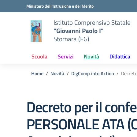
Vai ai contenuti
Vai al menu di navigazione
Vai al footer
Ministero dell'Istruzione e del Merito
Istituto Comprensivo Statale
"Giovanni Paolo I"
Stornara (FG)
Scuola
Servizi
Novità
Didattica
Home
Novità
DigComp into Action
Decreto
Decreto per il confe
PERSONALE ATA (Coll