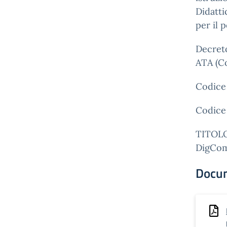
Didatti
per il 
Decreto
ATA (Co
Codice
Codice
TITOL
DigComp
Docu