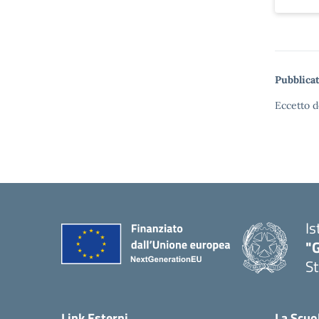
Pubblicat
Eccetto d
Is
"G
St
— 
Link Esterni
La Scuo