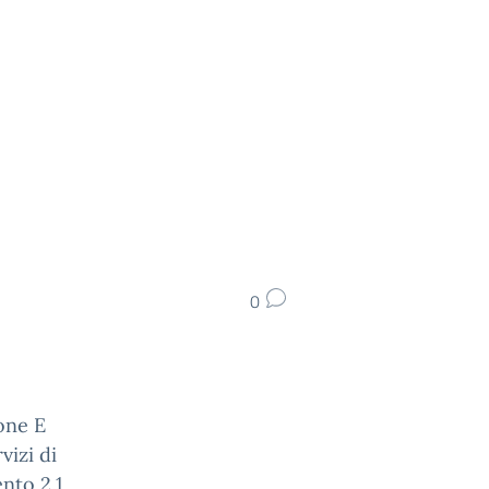
0
ione E
vizi di
ento 2.1