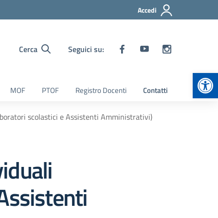
Accedi
Cerca
Seguici su:
Apr
MOF
PTOF
Registro Docenti
Contatti
oratori scolastici e Assistenti Amministrativi)
viduali
Assistenti