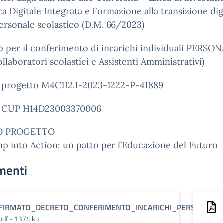
ca Digitale Integrata e Formazione alla transizione dig
personale scolastico (D.M. 66/2023)
 per il conferimento di incarichi individuali PERSO
llaboratori scolastici e Assistenti Amministrativi)
 progetto M4C1I2.1-2023-1222-P-41889
 CUP H14D23003370006
O PROGETTO
 into Action: un patto per l’Educazione del Futuro
menti
FIRMATO_DECRETO_CONFERIMENTO_INCARICHI_PERSONALE_A
pdf - 1374 kb