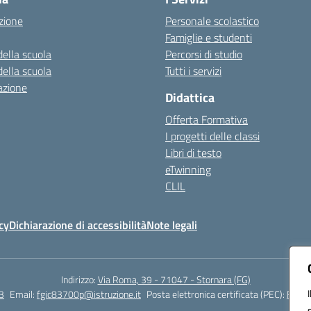
zione
Personale scolastico
Famiglie e studenti
della scuola
Percorsi di studio
della scuola
Tutti i servizi
azione
Didattica
Offerta Formativa
I progetti delle classi
Libri di testo
eTwinning
CLIL
cy
Dichiarazione di accessibilità
Note legali
Indirizzo:
Via Roma, 39 - 71047 - Stornara (FG)
3
Email:
fgic83700p@istruzione.it
Posta elettronica certificata (PEC):
FGIC8