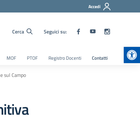
Accedi
Cerca
Seguici su:
Apr
MOF
PTOF
Registro Docenti
Contatti
one sul Campo
itiva