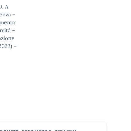
, A
enza –
amento
sità –
azione
/2023) –