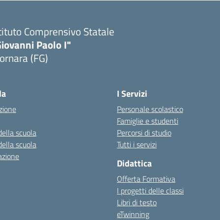
tituto Comprensivo Statale
iovanni Paolo I"
ornara (FG)
Visita la pagina iniziale della scuola
la
I Servizi
zione
Personale scolastico
Famiglie e studenti
della scuola
Percorsi di studio
della scuola
Tutti i servizi
azione
Didattica
Offerta Formativa
I progetti delle classi
Libri di testo
eTwinning