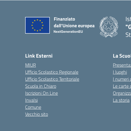
Is
"G
St
— 
Link Esterni
La Scuo
MIUR
Presenta
Ufficio Scolastico Regionale
I luoghi
Ufficio Scolastico Territoriale
I numeri 
Scuola in Chiaro
Le carte 
Iscrizioni On Line
Organizz
Invalsi
La storia
Comune
Vecchio sito