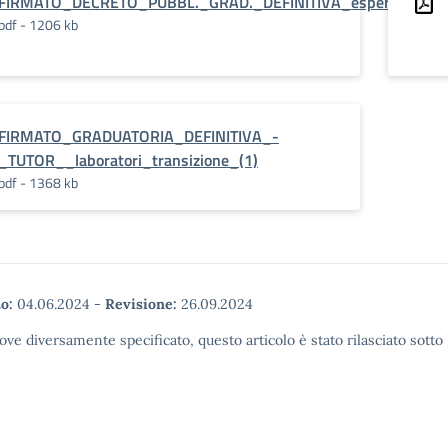
FIRMATO_DECRETO_PUBBL._GRAD._DEFINITIVA_esperti_e_tutor
pdf - 1206 kb
FIRMATO_GRADUATORIA_DEFINITIVA_-
_TUTOR__laboratori_transizione_(1)
pdf - 1368 kb
o:
04.06.2024
-
Revisione:
26.09.2024
ove diversamente specificato, questo articolo è stato rilasciato sott