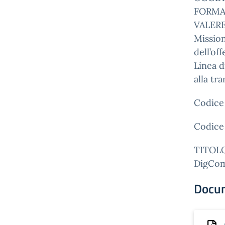
FORMA
VALERE
Missio
dell’off
Linea d
alla tr
Codice
Codice
TITOL
DigComp
Docu