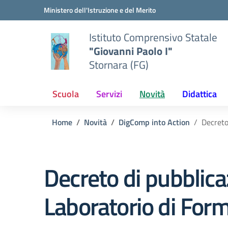
Vai ai contenuti
Vai al menu di navigazione
Vai al footer
Ministero dell'Istruzione e del Merito
Istituto Comprensivo Statale
"Giovanni Paolo I"
Stornara (FG)
Scuola
Servizi
Novità
Didattica
Home
Novità
DigComp into Action
Decreto
Decreto di pubblica
Laboratorio di For