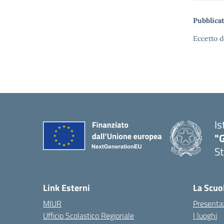
Pubblicat
Eccetto d
Is
"G
St
— 
Link Esterni
La Scuo
MIUR
Presenta
Ufficio Scolastico Regionale
I luoghi