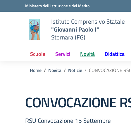
Vai ai contenuti
Vai al menu di navigazione
Vai al footer
Ministero dell'Istruzione e del Merito
Istituto Comprensivo Statale
"Giovanni Paolo I"
Stornara (FG)
Scuola
Servizi
Novità
Didattica
Home
Novità
Notizie
CONVOCAZIONE RS
CONVOCAZIONE R
RSU Convocazione 15 Settembre