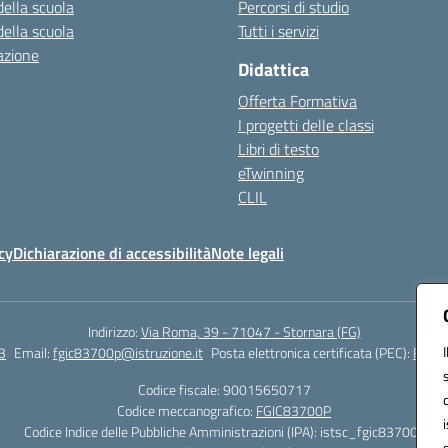
della scuola
Percorsi di studio
della scuola
Tutti i servizi
azione
Didattica
Offerta Formativa
I progetti delle classi
Libri di testo
eTwinning
CLIL
cy
Dichiarazione di accessibilità
Note legali
Indirizzo:
Via Roma, 39 - 71047 - Stornara (FG)
3
Email:
fgic83700p@istruzione.it
Posta elettronica certificata (PEC):
FGIC8
Codice fiscale: 90015650717
Codice meccanografico:
FGIC83700P
Codice Indice delle Pubbliche Amministrazioni (IPA): istsc_fgic83700p