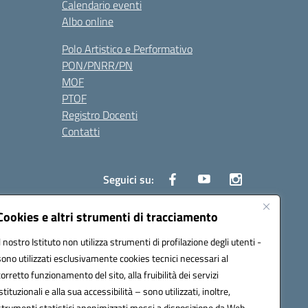
Calendario eventi
Albo online
Polo Artistico e Performativo
PON/PNRR/PN
MOF
PTOF
Registro Docenti
Contatti
Seguici su:
Cookies e altri strumenti di tracciamento
Il nostro Istituto non utilizza strumenti di profilazione degli utenti -
3700P@pec.istruzione.it
sono utilizzati esclusivamente cookies tecnici necessari al
corretto funzionamento del sito, alla fruibilità dei servizi
istituzionali e alla sua accessibilità – sono utilizzati, inoltre,
strumenti statistici anonimizzati messi a disposizione da Web