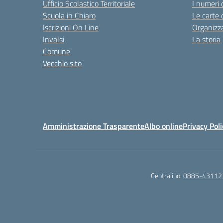
Ufficio Scolastico Territoriale
I numeri 
Scuola in Chiaro
Le carte 
Iscrizioni On Line
Organizz
Invalsi
La storia
Comune
Vecchio sito
Amministrazione Trasparente
Albo online
Privacy Poli
Centralino:
0885-43112