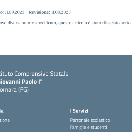
o:
11.09.2023
-
Revisione:
11.09.2023
ove diversamente specificato, questo articolo è stato rilasciato sott
tituto Comprensivo Statale
iovanni Paolo I"
ornara (FG)
Visita la pagina iniziale della scuola
la
I Servizi
zione
Personale scolastico
Famiglie e studenti