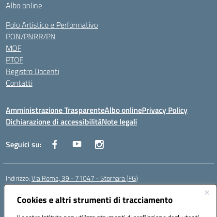
Albo online
Polo Artistico e Performativo
PON/PNRR/PN
MOF
PTOF
Registro Docenti
Contatti
Amministrazione Trasparente
Albo online
Privacy Policy
Dichiarazione di accessibilità
Note legali
Seguici su:
Indirizzo:
Via Roma, 39 - 71047 - Stornara (FG)
Centralino:
0885-431123
Email:
fgic83700p@istruzione.it
Posta elettronica certificata (PEC):
Cookies e altri strumenti di tracciamento
FGIC83700P@pec.istruzione.it
Codice fiscale: 90015650717