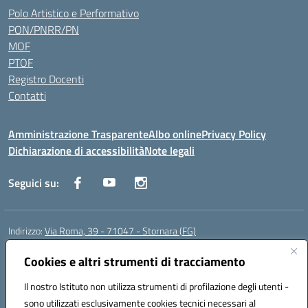
Polo Artistico e Performativo
PON/PNRR/PN
MOF
PTOF
Registro Docenti
Contatti
Amministrazione Trasparente
Albo online
Privacy Policy
Dichiarazione di accessibilità
Note legali
Seguici su:
Indirizzo:
Via Roma, 39 - 71047 - Stornara (FG)
Centralino:
0885-431123
Email:
fgic83700p@istruzione.it
Posta elettronica certificata (PEC):
Cookies e altri strumenti di tracciamento
FGIC83700P@pec.istruzione.it
Codice fiscale: 90015650717
Il nostro Istituto non utilizza strumenti di profilazione degli utenti -
Codice meccanografico:
FGIC83700P
sono utilizzati esclusivamente cookies tecnici necessari al