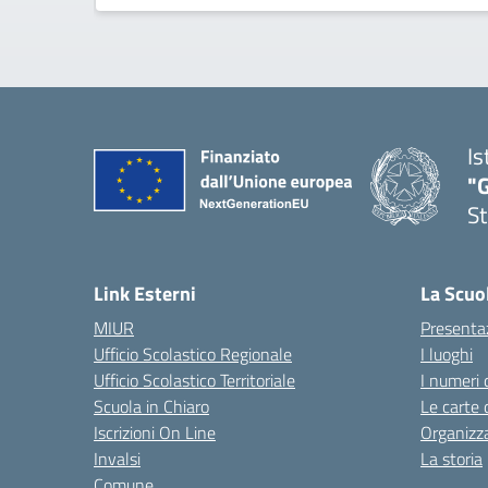
Is
"G
St
— 
Link Esterni
La Scuo
MIUR
Presenta
Ufficio Scolastico Regionale
I luoghi
Ufficio Scolastico Territoriale
I numeri 
Scuola in Chiaro
Le carte 
Iscrizioni On Line
Organizz
Invalsi
La storia
Comune