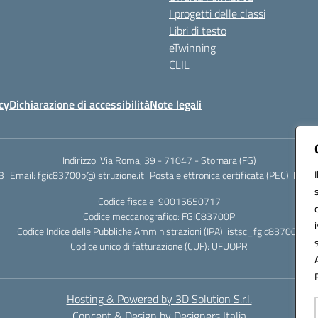
I progetti delle classi
Libri di testo
eTwinning
CLIL
cy
Dichiarazione di accessibilità
Note legali
Indirizzo:
Via Roma, 39 - 71047 - Stornara (FG)
3
Email:
fgic83700p@istruzione.it
Posta elettronica certificata (PEC):
FGIC8
Codice fiscale: 90015650717
Codice meccanografico:
FGIC83700P
Codice Indice delle Pubbliche Amministrazioni (IPA): istsc_fgic83700p
Codice unico di fatturazione (CUF): UFUOPR
Hosting & Powered by 3D Solution S.r.l.
Concept & Design by Designers Italia