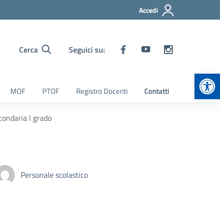
Accedi
Cerca
Seguici su:
Apr
MOF
PTOF
Registro Docenti
Contatti
condaria I grado
Personale scolastico