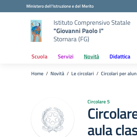
Vai ai contenuti
Vai al menu di navigazione
Vai al footer
Ministero dell'Istruzione e del Merito
Istituto Comprensivo Statale
"Giovanni Paolo I"
Stornara (FG)
Scuola
Servizi
Novità
Didattica
Home
Novità
Le circolari
Circolari per alun
Circolare 5
Circolar
aula cla