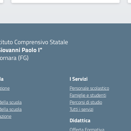
tituto Comprensivo Statale
iovanni Paolo I"
ornara (FG)
Visita la pagina iniziale della scuola
la
I Servizi
zione
Personale scolastico
Famiglie e studenti
della scuola
Percorsi di studio
della scuola
Tutti i servizi
azione
Didattica
Offerta Formativa