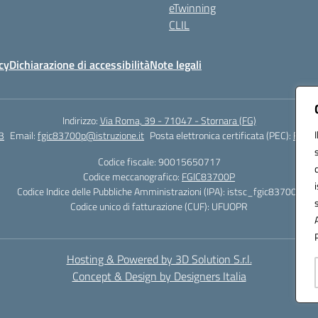
eTwinning
CLIL
cy
Dichiarazione di accessibilità
Note legali
Indirizzo:
Via Roma, 39 - 71047 - Stornara (FG)
3
Email:
fgic83700p@istruzione.it
Posta elettronica certificata (PEC):
FGIC8
Codice fiscale: 90015650717
Codice meccanografico:
FGIC83700P
Codice Indice delle Pubbliche Amministrazioni (IPA): istsc_fgic83700p
Codice unico di fatturazione (CUF): UFUOPR
Hosting & Powered by 3D Solution S.r.l.
Concept & Design by Designers Italia