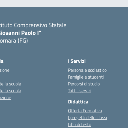
tituto Comprensivo Statale
iovanni Paolo I"
ornara (FG)
Visita la pagina iniziale della scuola
la
I Servizi
zione
Personale scolastico
Famiglie e studenti
della scuola
Percorsi di studio
della scuola
Tutti i servizi
azione
Didattica
Offerta Formativa
I progetti delle classi
Libri di testo