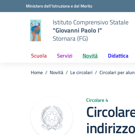
Vai ai contenuti
Vai al menu di navigazione
Vai al footer
Ministero dell'Istruzione e del Merito
Istituto Comprensivo Statale
"Giovanni Paolo I"
Stornara (FG)
Scuola
Servizi
Novità
Didattica
Home
Novità
Le circolari
Circolari per alun
Circolare 4
Circolar
indirizz