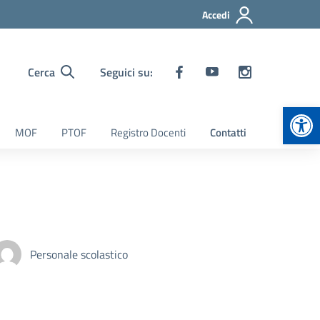
Accedi
Cerca
Seguici su:
Apr
MOF
PTOF
Registro Docenti
Contatti
Personale scolastico