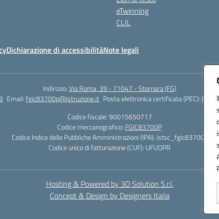
eTwinning
CLIL
cy
Dichiarazione di accessibilità
Note legali
Indirizzo:
Via Roma, 39 - 71047 - Stornara (FG)
3
Email:
fgic83700p@istruzione.it
Posta elettronica certificata (PEC):
FGIC8
Codice fiscale: 90015650717
Codice meccanografico:
FGIC83700P
Codice Indice delle Pubbliche Amministrazioni (IPA): istsc_fgic83700p
Codice unico di fatturazione (CUF): UFUOPR
Hosting & Powered by 3D Solution S.r.l.
Concept & Design by Designers Italia