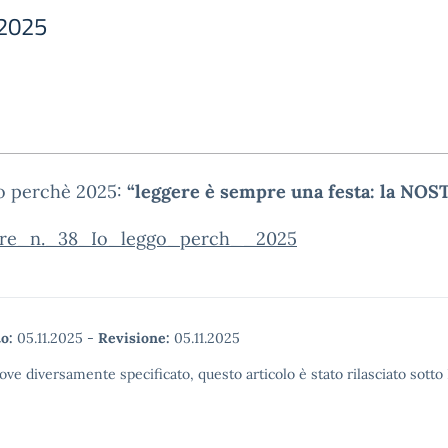
 2025
go perchè 2025:
“leggere è sempre una festa: la NOST
are_n._38_Io_leggo_perch__2025
o:
05.11.2025
-
Revisione:
05.11.2025
ove diversamente specificato, questo articolo è stato rilasciato sott