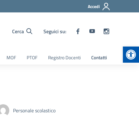
Accedi
Cerca
Seguici su:
Apr
MOF
PTOF
Registro Docenti
Contatti
Personale scolastico