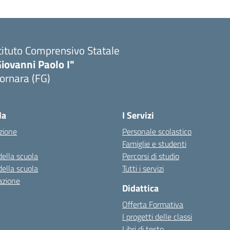
tituto Comprensivo Statale
iovanni Paolo I"
ornara (FG)
Visita la pagina iniziale della scuola
la
I Servizi
zione
Personale scolastico
Famiglie e studenti
della scuola
Percorsi di studio
della scuola
Tutti i servizi
azione
Didattica
Offerta Formativa
I progetti delle classi
Libri di testo