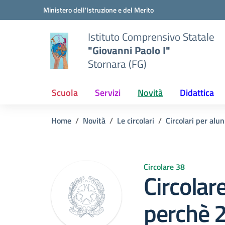
Vai ai contenuti
Vai al menu di navigazione
Vai al footer
Ministero dell'Istruzione e del Merito
Istituto Comprensivo Statale
"Giovanni Paolo I"
Stornara (FG)
Scuola
Servizi
Novità
Didattica
Home
Novità
Le circolari
Circolari per alun
Circolare 38
Circolare
perchè 