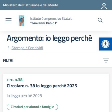
Vai ai contenuti
Vai al menu di navigazione
Vai al footer
Ministero dell'Istruzione e del Merito
Istituto Comprensivo Statale
"Giovanni Paolo I"
Argomento: io leggo perchè
Apr
Stampa / Condividi
FILTRI
circ. n.38
Circolare n. 38 Io leggo perchè 2025
Io leggo perchè 2025
Circolari per alunni e famiglie