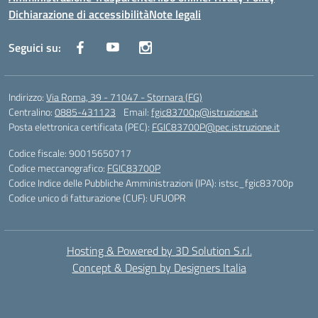
Dichiarazione di accessibilità
Note legali
Seguici su:
Indirizzo:
Via Roma, 39 - 71047 - Stornara (FG)
Centralino:
0885-431123
Email:
fgic83700p@istruzione.it
Posta elettronica certificata (PEC):
FGIC83700P@pec.istruzione.it
Codice fiscale: 90015650717
Codice meccanografico:
FGIC83700P
Codice Indice delle Pubbliche Amministrazioni (IPA): istsc_fgic83700p
Codice unico di fatturazione (CUF): UFUOPR
Hosting & Powered by 3D Solution S.r.l.
Concept & Design by Designers Italia