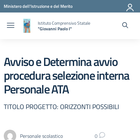
Vai ai contenuti
Vai al menu di navigazione
Vai al footer
Ministero dell'Istruzione e del Merito
Istituto Comprensivo Statale
"Giovanni Paolo I"
Avviso e Determina avvio
procedura selezione interna
Personale ATA
TITOLO PROGETTO: ORIZZONTI POSSIBILI
Personale scolastico
0